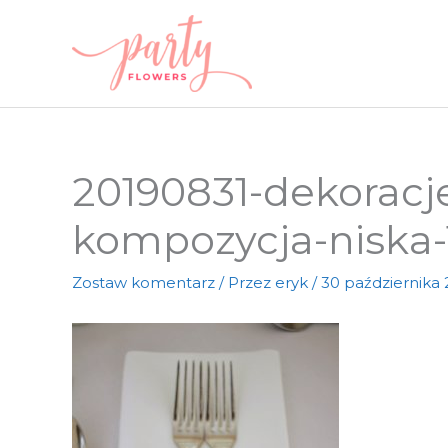
Przejdź
do
treści
20190831-dekoracj
kompozycja-niska-
Zostaw komentarz
/ Przez
eryk
/
30 października 