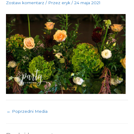
Zostaw komentarz
/ Przez
eryk
/
24 maja 2021
←
Poprzedni Media