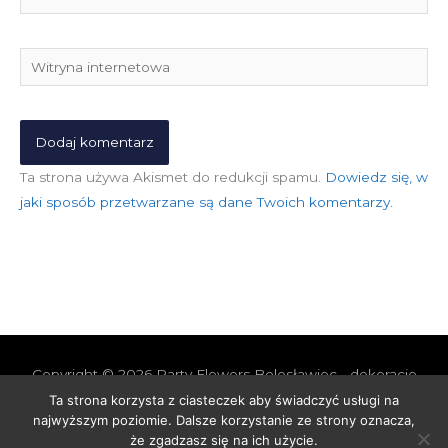
mail*
Witryna
internetowa
Ta strona używa Akismet do redukcji spamu.
Dowiedz się, w
jaki sposób przetwarzane są dane Twoich komentarzy.
Copyright © 2026
Party Flowers Bolesławiec - dekoracje
nie tylko ślubne
Ta strona korzysta z ciasteczek aby świadczyć usługi na
najwyższym poziomie. Dalsze korzystanie ze strony oznacza,
Polityka prywatności i cookies
Polityka Jakości
że zgadzasz się na ich użycie.