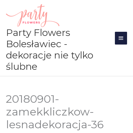
Przejdź
Głów
do
men
treści
Party Flowers
Bolesławiec -
dekoracje nie tylko
ślubne
20180901-
zamekkliczkow-
lesnadekoracja-36