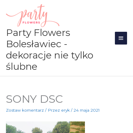
Przejdź
Głów
do
men
treści
Party Flowers
Bolesławiec -
dekoracje nie tylko
ślubne
SONY DSC
Zostaw komentarz
/ Przez
eryk
/
24 maja 2021