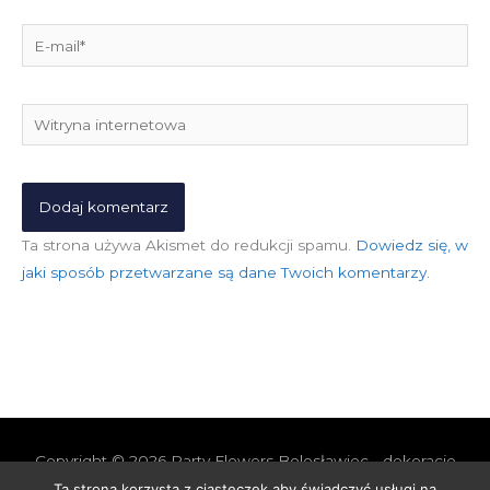
E-
mail*
Witryna
internetowa
Ta strona używa Akismet do redukcji spamu.
Dowiedz się, w
jaki sposób przetwarzane są dane Twoich komentarzy.
Copyright © 2026
Party Flowers Bolesławiec - dekoracje
nie tylko ślubne
Ta strona korzysta z ciasteczek aby świadczyć usługi na