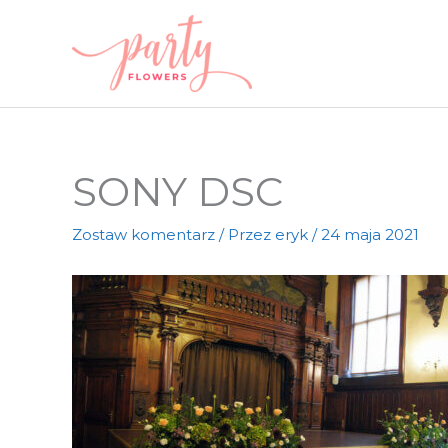
Przejdź
do
treści
SONY DSC
Zostaw komentarz
/ Przez
eryk
/
24 maja 2021