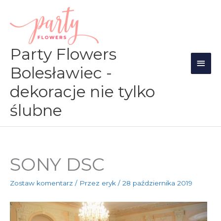
Przejdź
Głów
do
men
treści
Party Flowers
Bolesławiec -
dekoracje nie tylko
ślubne
SONY DSC
Zostaw komentarz
/ Przez
eryk
/
28 października 2019