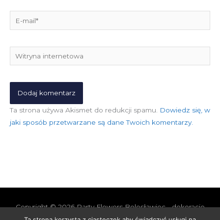
E-
mail*
Witryna
internetowa
Ta strona używa Akismet do redukcji spamu.
Dowiedz się, w
jaki sposób przetwarzane są dane Twoich komentarzy.
Copyright © 2026
Party Flowers Bolesławiec - dekoracje
nie tylko ślubne
Ta strona korzysta z ciasteczek aby świadczyć usługi na