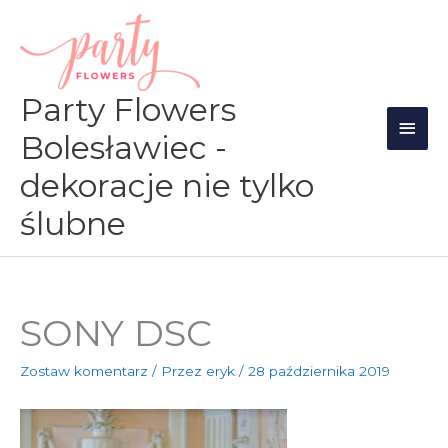
Przejdź
Głów
do
men
treści
Party Flowers
Bolesławiec -
dekoracje nie tylko
ślubne
SONY DSC
Zostaw komentarz
/ Przez
eryk
/
28 października 2019