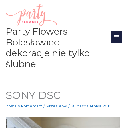
Przejdź
Głów
do
men
treści
Party Flowers
Bolesławiec -
dekoracje nie tylko
ślubne
SONY DSC
Zostaw komentarz
/ Przez
eryk
/
28 października 2019