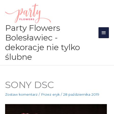
Przejdź
Głów
do
men
treści
Party Flowers
Bolesławiec -
dekoracje nie tylko
ślubne
SONY DSC
Zostaw komentarz
/ Przez
eryk
/
28 października 2019