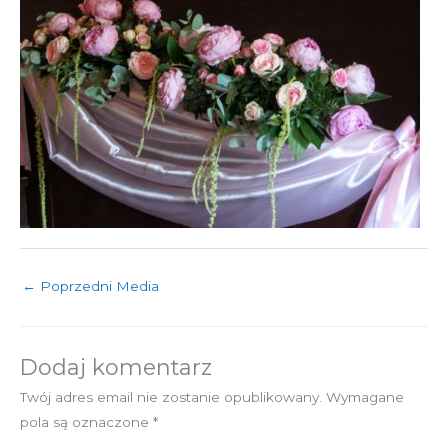
←
Poprzedni Media
Dodaj komentarz
Twój adres email nie zostanie opublikowany.
Wymagane
pola są oznaczone
*