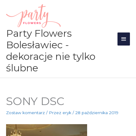
Przejdź
Głów
do
men
treści
Party Flowers
Bolesławiec -
dekoracje nie tylko
ślubne
SONY DSC
Zostaw komentarz
/ Przez
eryk
/
28 października 2019