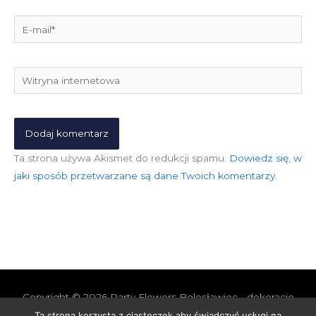
E-
mail*
Witryna
internetowa
Ta strona używa Akismet do redukcji spamu.
Dowiedz się, w
jaki sposób przetwarzane są dane Twoich komentarzy.
Copyright © 2026
Party Flowers Bolesławiec - dekoracje
nie tylko ślubne
Ta strona korzysta z ciasteczek aby świadczyć usługi na