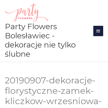
Przejdź
Głów
do
men
treści
Party Flowers
Bolesławiec -
dekoracje nie tylko
ślubne
20190907-dekoracje-
florystyczne-zamek-
kliczkow-wrzesniowa-