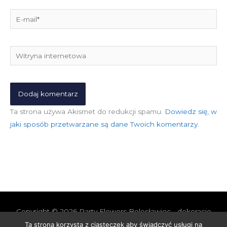
E-
mail*
Witryna
internetowa
Ta strona używa Akismet do redukcji spamu.
Dowiedz się, w
jaki sposób przetwarzane są dane Twoich komentarzy.
Copyright © 2026
Party Flowers Bolesławiec - dekoracje
nie tylko ślubne
Ta strona korzysta z ciasteczek aby świadczyć usługi na