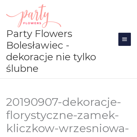
Przejdź
Głów
do
men
treści
Party Flowers
Bolesławiec -
dekoracje nie tylko
ślubne
20190907-dekoracje-
florystyczne-zamek-
kliczkow-wrzesniowa-