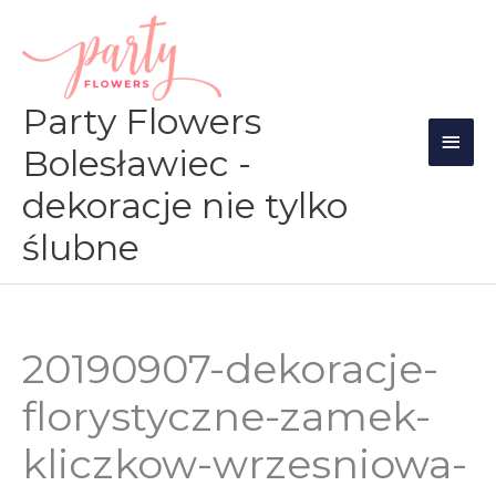
Przejdź
Głów
do
men
treści
Party Flowers
Bolesławiec -
dekoracje nie tylko
ślubne
20190907-dekoracje-
florystyczne-zamek-
kliczkow-wrzesniowa-