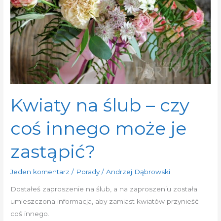
czy
coś
innego
może
je
zastąpić?
Kwiaty na ślub – czy
coś innego może je
zastąpić?
Jeden komentarz
/
Porady
/
Andrzej Dąbrowski
Dostałeś zaproszenie na ślub, a na zaproszeniu została
umieszczona informacja, aby zamiast kwiatów przynieść
coś innego.