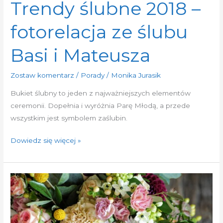
Trendy ślubne 2018 –
fotorelacja ze ślubu
Basi i Mateusza
Zostaw komentarz
/
Porady
/
Monika Jurasik
Bukiet ślubny to jeden z najważniejszych elementów
ceremonii. Dopełnia i wyróżnia Parę Młodą, a przede
wszystkim jest symbolem zaślubin.
Dowiedz się więcej »
Kwiaty
na
ślub
–