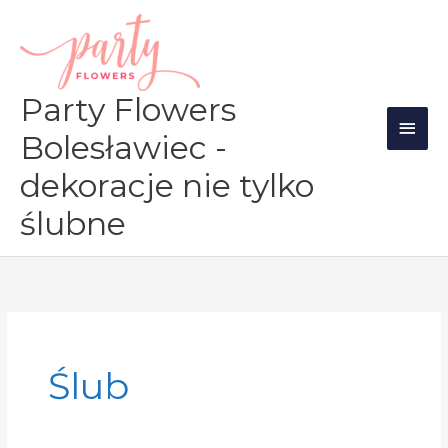
Przejdź
Głów
do
men
treści
Party Flowers
Bolesławiec -
dekoracje nie tylko
ślubne
Ślub