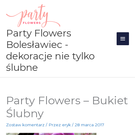
Przejdź
Głów
do
men
treści
Party Flowers
Bolesławiec -
dekoracje nie tylko
ślubne
Party Flowers – Bukiet
Ślubny
Zostaw komentarz
/ Przez
eryk
/
28 marca 2017