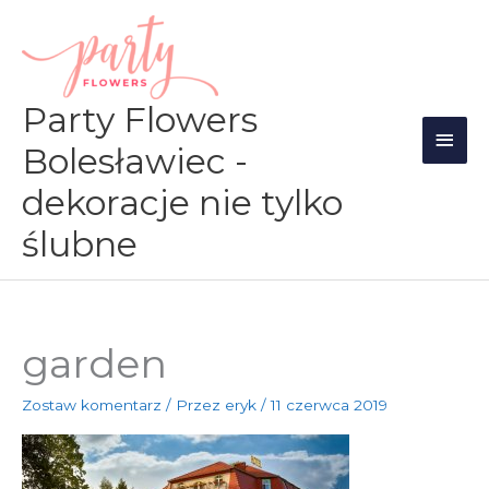
Przejdź
Głów
do
men
treści
Party Flowers
Bolesławiec -
dekoracje nie tylko
ślubne
garden
Zostaw komentarz
/ Przez
eryk
/
11 czerwca 2019