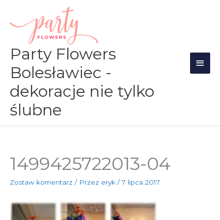
Przejdź
Głów
do
men
treści
Party Flowers
Bolesławiec -
dekoracje nie tylko
ślubne
1499425722013-04
Zostaw komentarz
/ Przez
eryk
/
7 lipca 2017