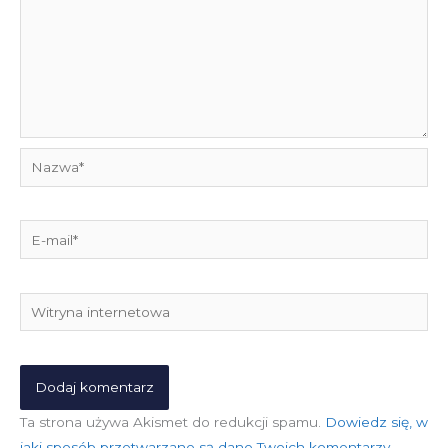
Nazwa*
E-
mail*
Witryna
internetowa
Ta strona używa Akismet do redukcji spamu.
Dowiedz się, w
jaki sposób przetwarzane są dane Twoich komentarzy.