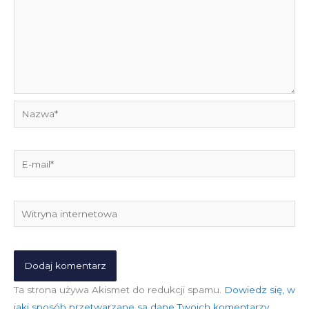
Nazwa*
E-
mail*
Witryna
internetowa
Ta strona używa Akismet do redukcji spamu.
Dowiedz się, w
jaki sposób przetwarzane są dane Twoich komentarzy.