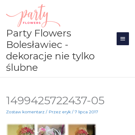
Przejdź
Głów
do
men
treści
Party Flowers
Bolesławiec -
dekoracje nie tylko
ślubne
1499425722437-05
Zostaw komentarz
/ Przez
eryk
/
7 lipca 2017