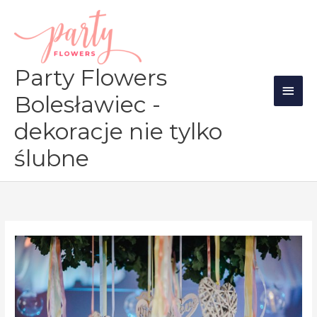
Przejdź
Głów
do
men
treści
Party Flowers
Bolesławiec -
dekoracje nie tylko
ślubne