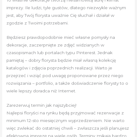
To właśnie dekoracje tworzą niesamowitą aurę i klimat
imprezy. Ile ludzi, tyle gustów, dlatego niezwykle ważnym
jest, aby Twój florysta uważnie Cię słuchał i działał w
zgodzie z Twoimi potrzebami.
Będziesz prawdopodobnie mieć własne pomysły na
dekoracje, zaczerpnięte ze zdjęć widzianych w
czasopismach lub portalach typu Pinterest. Jednak
pamiętaj – dobry florysta będzie miał własną kolekcję
katalogów i zdjęcia poprzednich realizacji. Warto je
przejrzeć i wziąć pod uwagę proponowane przez niego
rozwiązania – portfolio, a także doświadczenie florysty to o
wiele lepszy doradca niż Internet.
Zarezerwuj termin jak najszybciej!
Najlepsi floryści na rynku będą przyjmować rezerwacje z
minimum 12-sto miesięcznym wyprzedzeniem. Nie warto
więc zwlekać do ostatniej chwili – zwłaszcza jeśli planujesz
efektowną imprezę na wiele osób. Terminy znikają bardzo