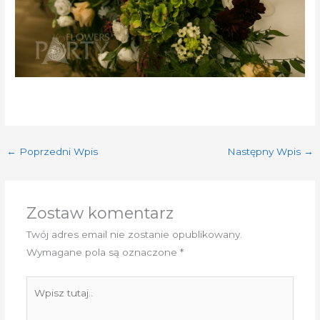
←
Poprzedni Wpis
Następny Wpis
→
Zostaw komentarz
Twój adres email nie zostanie opublikowany.
Wymagane pola są oznaczone
*
Wpisz
tutaj..