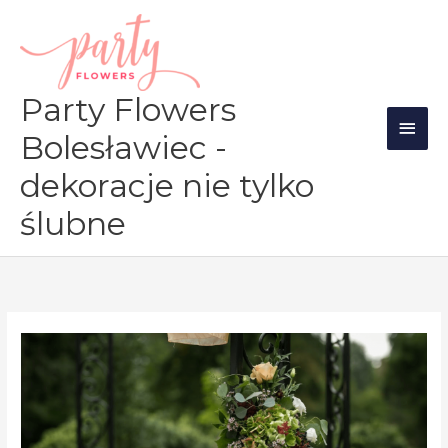
Przejdź
Głów
do
men
treści
Party Flowers
Bolesławiec -
dekoracje nie tylko
ślubne