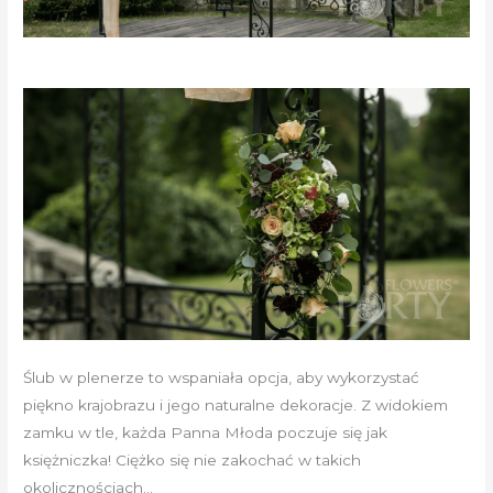
Ślub w plenerze to wspaniała opcja, aby wykorzystać
piękno krajobrazu i jego naturalne dekoracje. Z widokiem
zamku w tle, każda Panna Młoda poczuje się jak
księżniczka! Ciężko się nie zakochać w takich
okolicznościach…