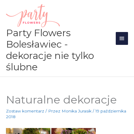
Przejdź
Głów
do
men
treści
Party Flowers
Bolesławiec -
dekoracje nie tylko
ślubne
Naturalne dekoracje
Zostaw komentarz
/ Przez
Monika Jurasik
/
19 października
2018