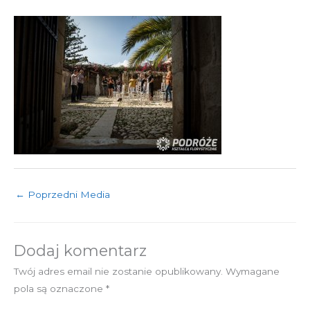
←
Poprzedni Media
Dodaj komentarz
Twój adres email nie zostanie opublikowany.
Wymagane
pola są oznaczone
*