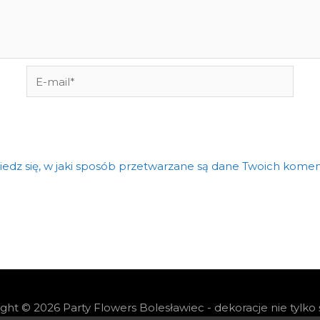
E-
mail*
edz się, w jaki sposób przetwarzane są dane Twoich komen
ight © 2026
Party Flowers Bolesławiec - dekoracje nie tylko