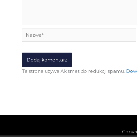
Nazwa*
Ta strona używa Akismet do redukcji spamu.
Dowi
Copyr