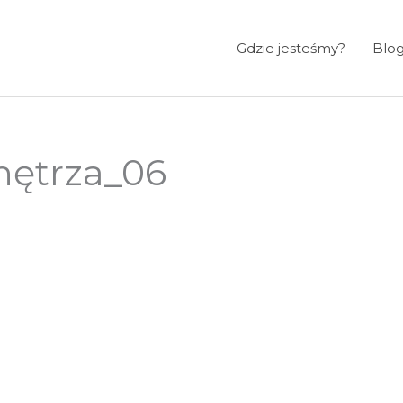
Gdzie jesteśmy?
Blo
nętrza_06