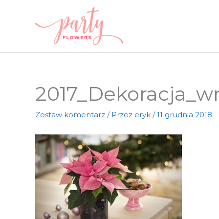
Przejdź
do
treści
2017_Dekoracja_w
Zostaw komentarz
/ Przez
eryk
/
11 grudnia 2018