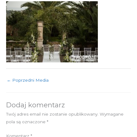
←
Poprzedni Media
Dodaj komentarz
Twój adres email nie zostanie opublikowany.
Wymagane
pola są oznaczone
*
Komentarz
*