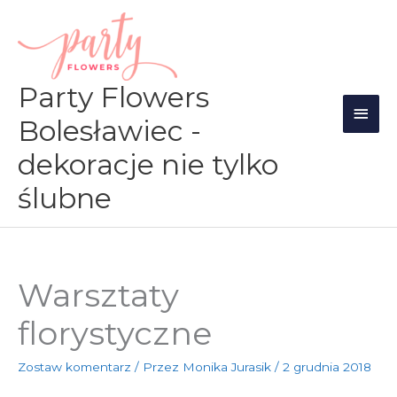
Przejdź
Głów
do
men
treści
Party Flowers
Bolesławiec -
dekoracje nie tylko
ślubne
Warsztaty
florystyczne
Zostaw komentarz
/ Przez
Monika Jurasik
/
2 grudnia 2018