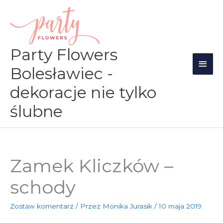
Przejdź
Głów
do
men
treści
Party Flowers
Bolesławiec -
dekoracje nie tylko
ślubne
Zamek Kliczków –
schody
Zostaw komentarz
/ Przez
Monika Jurasik
/
10 maja 2019