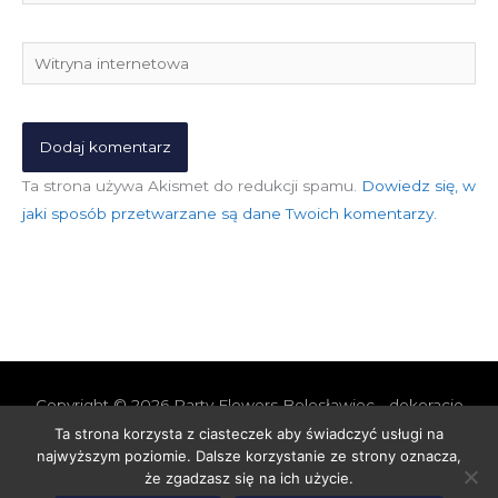
mail*
Witryna
internetowa
Ta strona używa Akismet do redukcji spamu.
Dowiedz się, w
jaki sposób przetwarzane są dane Twoich komentarzy.
Copyright © 2026
Party Flowers Bolesławiec - dekoracje
nie tylko ślubne
Ta strona korzysta z ciasteczek aby świadczyć usługi na
najwyższym poziomie. Dalsze korzystanie ze strony oznacza,
Polityka prywatności i cookies
Polityka Jakości
że zgadzasz się na ich użycie.