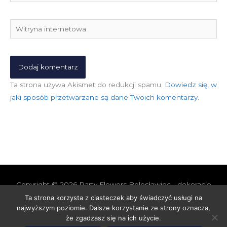
mail*
Witryna
internetowa
Ta strona używa Akismet do redukcji spamu.
Dowiedz się, w
jaki sposób przetwarzane są dane Twoich komentarzy.
Copyright © 2026
Party Flowers Bolesławiec - dekoracje
nie tylko ślubne
Ta strona korzysta z ciasteczek aby świadczyć usługi na
najwyższym poziomie. Dalsze korzystanie ze strony oznacza,
Polityka prywatności i cookies
Polityka Jakości
że zgadzasz się na ich użycie.