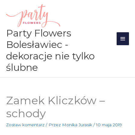
Przejdź
Głów
do
men
treści
Party Flowers
Bolesławiec -
dekoracje nie tylko
ślubne
Zamek Kliczków –
schody
Zostaw komentarz
/ Przez
Monika Jurasik
/
10 maja 2019